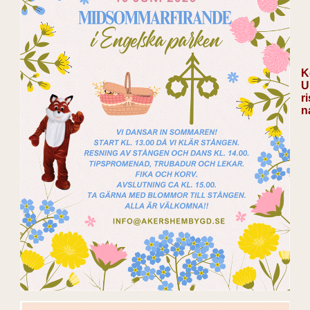
K
U
r
n