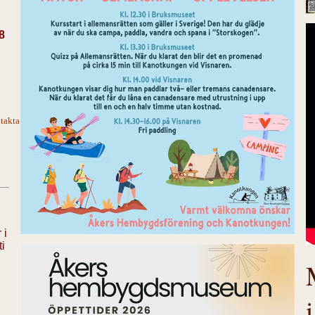
8
takta
 i
ti