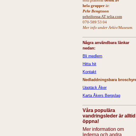
som
planerar
besök av
hela
grupper
är:
Pehr Bengtsson
pehriforssa AT telia.com
070-589 53 04
Mer info under Arkiv/Museum.
Några användbara länkar
nedan:
Bli medlem
Hitta hit
Kontakt
Nedladdningsbara broschyre
Upptäck Åker
Karta Åkers Bergslag
Våra populära
vandringsleder är alltid
öppna!
Mer information om
lederna och andra