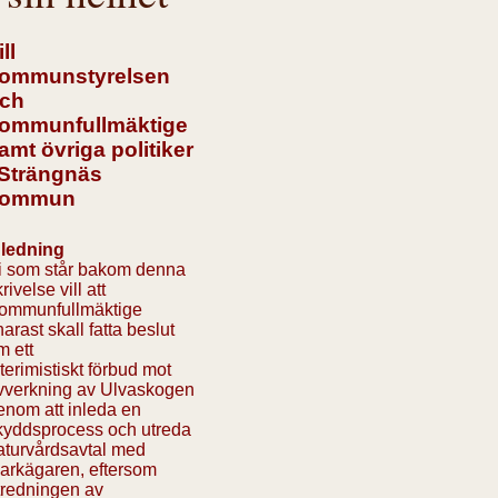
ill
ommunstyrelsen
ch
ommunfullmäktige
amt övriga politiker
 Strängnäs
kommun
nledning
i som står bakom denna
rivelse vill att
ommunfullmäktige
arast skall fatta beslut
m ett
nterimistiskt förbud mot
vverkning av Ulvaskogen
enom att inleda en
kyddsprocess och utreda
aturvårdsavtal med
arkägaren, eftersom
tredningen av