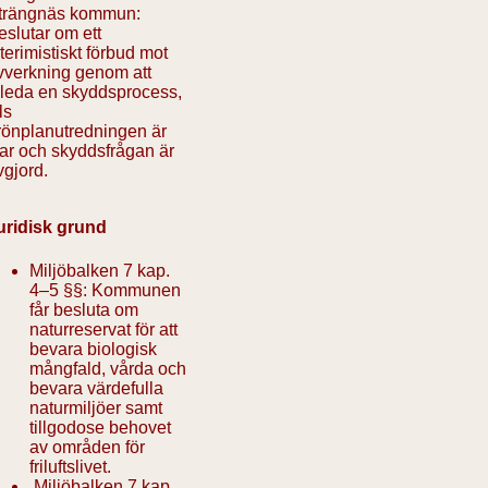
trängnäs kommun:
eslutar om ett
nterimistiskt förbud mot
vverkning genom att
nleda en skyddsprocess,
lls
rönplanutredningen är
lar och skyddsfrågan är
vgjord.
uridisk grund
Miljöbalken 7 kap.
4–5 §§: Kommunen
får besluta om
naturreservat för att
bevara biologisk
mångfald, vårda och
bevara värdefulla
naturmiljöer samt
tillgodose behovet
av områden för
friluftslivet.
Miljöbalken 7 kap.