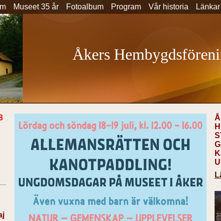
um
Museet 35 år
Fotoalbum
Program
Vår historia
Länkar
Åkers Hembygdsföreni
8
Å
H
S
G
K
U
L
aj