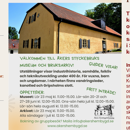
T
k
o
k
s
i
I
V
sk
r:
K
sn
o
i
a
g
s
n
m
u