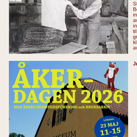
S
B
i
a
i
ti
g
k
a
J