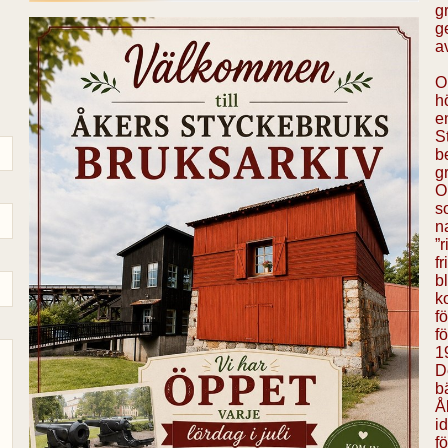
g
g
a
O
h
e
S
b
g
O
s
n
”r
fr
b
k
f
f
1
D
b
Å
id
fö