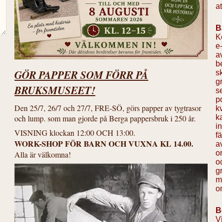
at
B
K
e
a
b
GÖR PAPPER SOM FÖRR PÅ
s
g
BRUKSMUSEET!
s
p
Den 25/7, 26/7 och 27/7, FRE-SÖ, görs papper av tygtrasor
k
k
och lump. som man gjorde på Berga pappersbruk i 250 år.
i
VISNING klockan 12:00 OCH 13:00.
f
WORK-SHOP FÖR BARN OCH VUXNA KL 14.00.
a
o
Alla är välkomna!
o
g
m
o
B
V