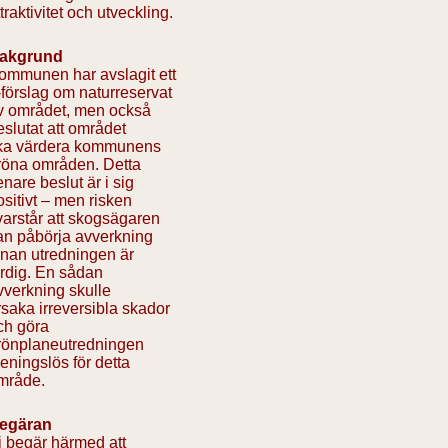
traktivitet och utveckling.
akgrund
ommunen har avslagit ett
-förslag om naturreservat
v området, men också
eslutat att området
ka värdera kommunens
röna områden. Detta
enare beslut är i sig
ositivt – men risken
varstår att skogsägaren
an påbörja avverkning
nnan utredningen är
ärdig. En sådan
vverkning skulle
rsaka irreversibla skador
ch göra
rönplaneutredningen
eningslös för detta
mråde.
egäran
i begär härmed att