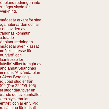
rönplanutredningen inte
er något skydd för
vverkning.
mrådet är erkänt för sina
öga naturvärden och är
n del av den av
trängnäs kommun
eslutade
rönplanutredningen.
mrådet är även klassat
om ”riksintresse för
aturvård” och
iksintresse för
iluftsliv” vilket framgår av
land annat Strängnäs
ommuns ”Användarplan
ör Åkers Bergslag –
ördjupad studie” från
999 (Dnr 222/99-106).
et utgör därutöver en
ärande del av samhället
kers styckebruks
entitet, och är en viktig
rutsättning för fortsatt