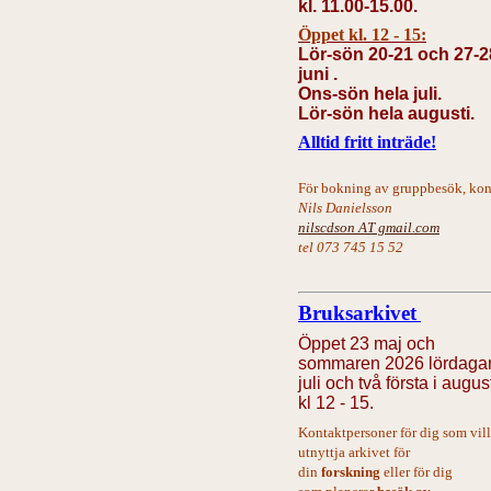
kl. 11.00-15.00.
Öppet kl. 12 - 15:
Lör-sön 20-21 och 27-2
juni .
Ons-sön hela juli.
Lör-sön hela augusti.
Alltid fritt inträde!
För bokning av gruppbesök, kon
Nils Danielsson
nilscdson AT gmail.com
tel 073 745 15 52
Bruksarkivet
Öppet 23 maj och
sommaren 2026 lördagar
juli och två första i augus
kl 12 - 15.
Kontaktpersoner för dig
som
vill
utnyttja
arkivet för
din
forskning
eller för dig