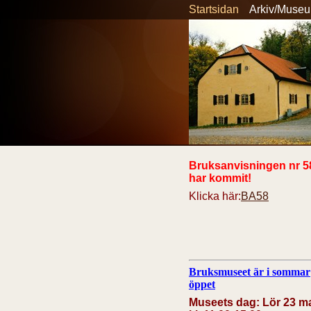
Startsidan
Arkiv/Muse
Bruksanvisningen nr 5
har kommit!
Klicka här:
BA58
Bruksmuseet är i sommar
öppet
Museets dag: Lör 23 m