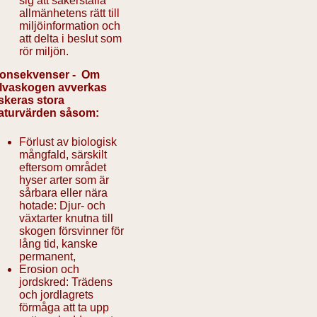
sig att säkerställa
allmänhetens rätt till
miljöinformation och
att delta i beslut som
rör miljön.
onsekvenser -
Om
lvaskogen avverkas
iskeras stora
aturvärden såsom:
Förlust av biologisk
mångfald, särskilt
eftersom området
hyser arter som är
sårbara eller nära
hotade: Djur- och
växtarter knutna till
skogen försvinner för
lång tid, kanske
permanent,
Erosion och
jordskred: Trädens
och jordlagrets
förmåga att ta upp