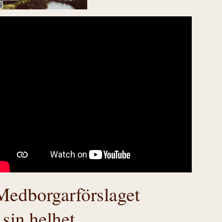
Medborgarförslaget
i sin helhet