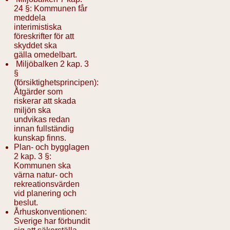
24 §: Kommunen får
meddela
interimistiska
föreskrifter för att
skyddet ska
gälla omedelbart.
Miljöbalken 2 kap. 3
§
(försiktighetsprincipen):
Åtgärder som
riskerar att skada
miljön ska
undvikas redan
innan fullständig
kunskap finns.
Plan- och bygglagen
2 kap. 3 §:
Kommunen ska
värna natur- och
rekreationsvärden
vid planering och
beslut.
Århuskonventionen:
Sverige har förbundit